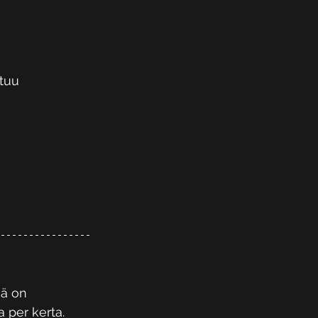
tuu 
mä on 
a per kerta. 