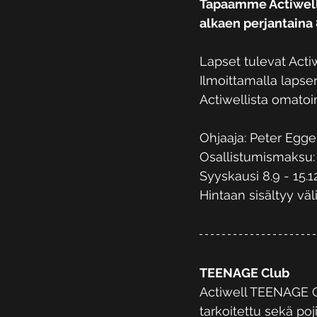
Tapaamme Actiwellin
alkaen perjantaina 
Lapset tulevat Acti
Ilmoittamalla lapse
Actiwellista omatoim
Ohjaaja: Peter Egge
Osallistumismaksu: 
Syyskausi 8.9 - 15.12
Hintaan sisältyy väl
TEENAGE Club
Actiwell TEENAGE Cl
tarkoitettu sekä poj