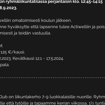
 ryhmäliikuntatilassa perjantaisin klo. 12:45-14:15 
8.9.2023.
welliin omatoimisesti koulun jälkeen. 
nne hyväksytte että lapsenne tulee Actiwelliin ja pois
isesti ja teidän vastuulla.
rt
125 €/kausi. 
.2023. Kevätkausi 12.1 - 17.5.2024.
ipala.
ub on liikuntakerho 7-9 luokkalaisille nuorille. Ryh
ille että tytöille ja tapaamme kerran viikossa, 1½ tunti