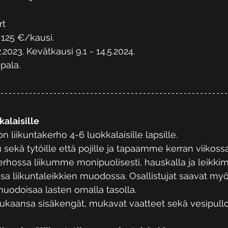
rt
125 €/kausi. 
.2023. Kevätkausi 9.1 - 14.5.2024.
ipala.
kalaisille
n liikuntakerho 4-6 luokkalaisille lapsille. 
 sekä tytöille että pojille ja tapaamme kerran viikossa
erhossa liikumme monipuolisesti, hauskalla ja leikkimi
a liikuntaleikkien muodossa. Osallistujat saavat myö
muodoisaa lasten omalla tasolla.
ukaansa sisäkengät, mukavat vaatteet sekä vesipullo