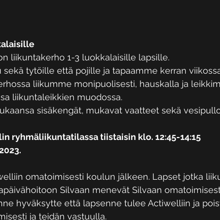
alaisille
n liikuntakerho 1-3 luokkalaisille lapsille. 
 sekä tytöille että pojille ja tapaamme kerran viikossa
erhossa liikumme monipuolisesti, hauskalla ja leikkimi
sa liikuntaleikkien muodossa. 
ukaansa sisäkengät, mukavat vaatteet sekä vesipullo
 ryhmäliikuntatilassa tiistaisin klo. 12:45-14:15 
.2023.
welliin omatoimisesti koulun jälkeen. Lapset jotka lii
apäivähoitoon Silvaan menevät Silvaan omatoimisesti
nne hyväksytte että lapsenne tulee Actiwelliin ja pois
isesti ja teidän vastuulla.