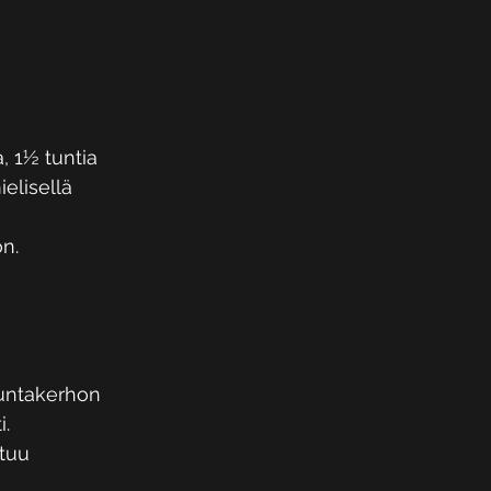
, 1½ tuntia 
elisellä 
n. 
kuntakerhon 
. 
tuu 