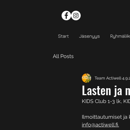
Start
Jäsenyys
Ryhmälii
All Posts
Team Actiwell
4.9.
Lasten ja 
KIDS Club 1-3 lk, K
Ilmoittautumiset ja
info@actiwell.fi.