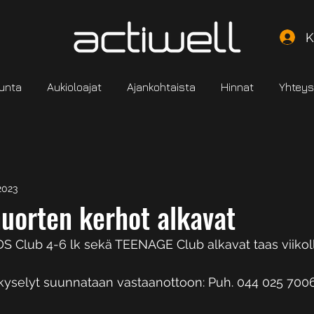
K
kunta
Aukioloajat
Ajankohtaista
Hinnat
Yhteys
2023
nuorten kerhot alkavat
IDS Club 4-6 lk sekä TEENAGE Club alkavat taas viikoll
 kyselyt suunnataan vastaanottoon: Puh. 044 025 7006 