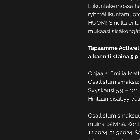
Liikuntakerhossa h
ryhmäliikuntamuoto
HUOM! Sinulla ei ta
mukaasi sisäkengät
Tapaamme Actiwellis
alkaen tiistaina 5.9
Ohjaaja: Emilia Mat
Osallistumismaksu: 
Syyskausi 5.9 – 12.1
Hintaan sisältyy väl
Osallistumismaksuun 
muina päivinä. Kort
1.1.2024-31.5.2024. Sa