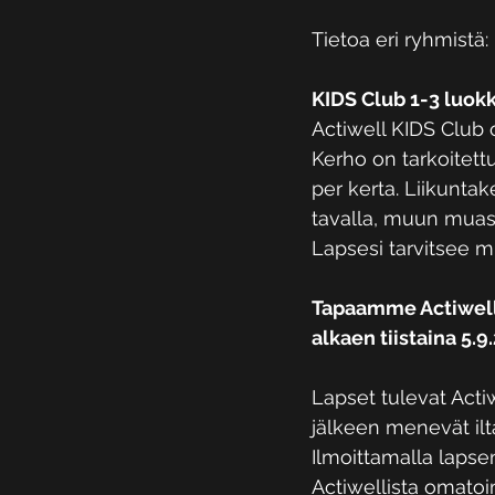
Tietoa eri ryhmistä:
KIDS Club 1-3 luokk
Actiwell KIDS Club o
Kerho on tarkoitettu
per kerta. Liikuntak
tavalla, muun muas
Lapsesi tarvitsee m
Tapaamme Actiwellin
alkaen tiistaina 5.9
Lapset tulevat Acti
jälkeen menevät ilt
Ilmoittamalla lapse
Actiwellista omatoim