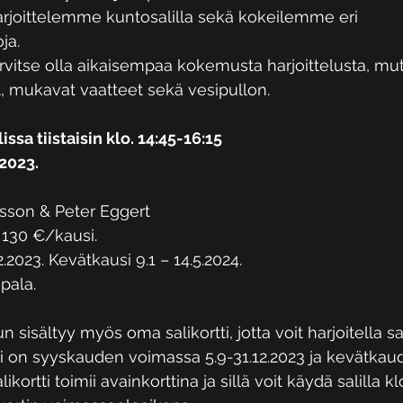
arjoittelemme kuntosalilla sekä kokeilemme eri 
ja.
rvitse olla aikaisempaa kokemusta harjoittelusta, mutt
, mukavat vaatteet sekä vesipullon.
sa tiistaisin klo. 14:45-16:15 
.2023.
tsson & Peter Eggert
130 €/kausi. 
2.2023. Kevätkausi 9.1 – 14.5.2024.
ipala.
sisältyy myös oma salikortti, jotta voit harjoitella sa
ti on syyskauden voimassa 5.9-31.12.2023 ja kevätka
likortti toimii avainkorttina ja sillä voit käydä salilla k