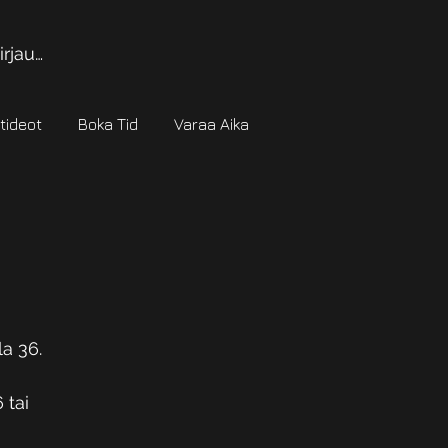
irjaudu
tideot
Boka Tid
Varaa Aika
a 36.
tai 