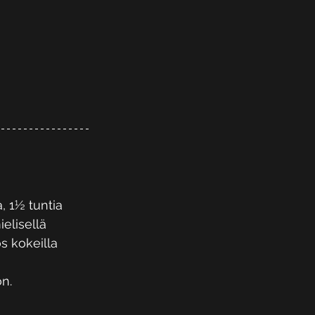
, 1½ tuntia 
elisellä 
s kokeilla 
n. 