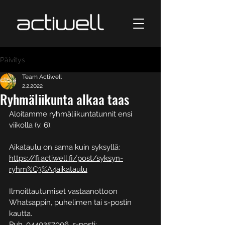
Päivitys
Team Actiwell
2.2.2022
Ryhmäliikunta alkaa taas
Aloitamme ryhmäliikuntatunnit ensi 
viikolla (v. 6).
Aikataulu on sama kuin syksyllä: 
https://fi.actiwell.fi/post/syksyn-
ryhm%C3%A4aikataulu
Ilmoittautumiset vastaanottoon 
Whatsappin, puhelimen tai s-postin 
kautta.
Puh. 0440257006, s-posti: 