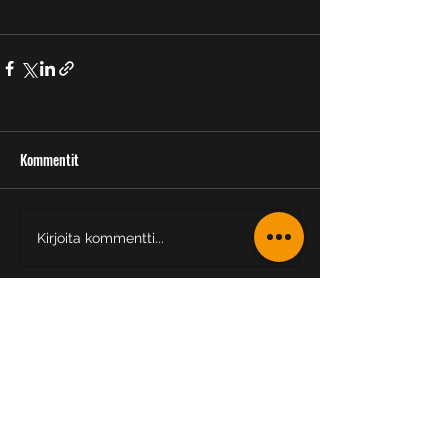
Kommentit
Kirjoita kommentti...
ACTIWELL
Motions & Hälsocenter
info@actiwell.fi