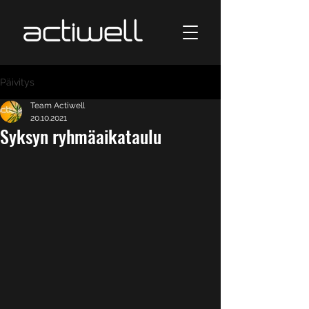
Päivitys
Team Actiwell
20.10.2021
Syksyn ryhmäaikataulu